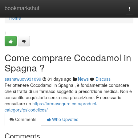
Home
bookmarkshut
Togg
navi
Home
1
Come comprare Cocodamol in
Spagna ?
sashawuov931099
81 days ago
News
Discuss
Per ottenere Cocodamol in Spagna , è fondamentale conoscere
che si tratta di un farmaco soggetto a prescrizione medica. Non è
consentito acquistarlo senza una prescrizione. È necessario
consultare un
https://farmasegure.com/product-
category/psicodelicos/
Comments
Who Upvoted
Comments