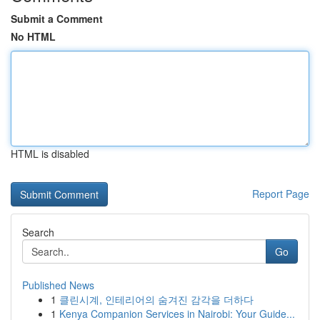
Submit a Comment
No HTML
HTML is disabled
Report Page
Search
Go
Published News
1
클린시계, 인테리어의 숨겨진 감각을 더하다
1
Kenya Companion Services in Nairobi: Your Guide...