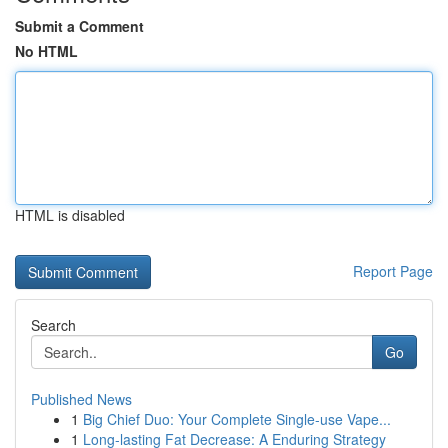
Submit a Comment
No HTML
HTML is disabled
Report Page
Search
Go
Published News
1
Big Chief Duo: Your Complete Single-use Vape...
1
Long-lasting Fat Decrease: A Enduring Strategy