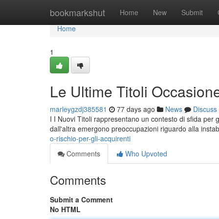
Home
bookmarkshut
Home
New
Submit
Home
1
Le Ultime Titoli Occasione
marleygzdj385581
77 days ago
News
Discuss
I I Nuovi Titoli rappresentano un contesto di sfida per
dall'altra emergono preoccupazioni riguardo alla instab
o-rischio-per-gli-acquirenti
Comments
Who Upvoted
Comments
Submit a Comment
No HTML