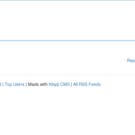
Rep
d
|
Top Users
| Made with
Kliqqi CMS
|
All RSS Feeds