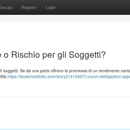
Groups
Register
Login
 o Rischio per gli Soggetti?
 gli soggetti. Se da una parte offrono la promessa di un rendimento vant
ilità
https://bookmarklinkz.com/story21410957/i-nuovi-obbligazioni-oppo