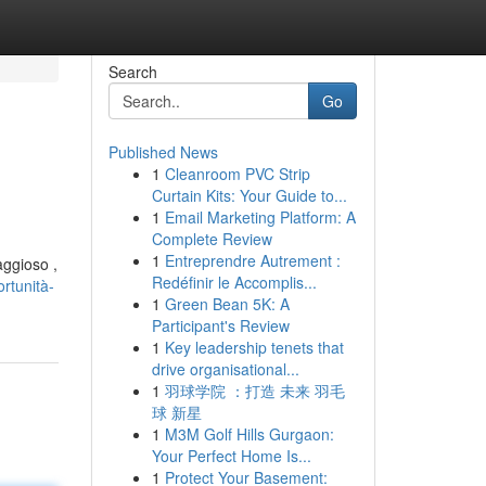
Search
Go
Published News
1
Cleanroom PVC Strip
Curtain Kits: Your Guide to...
1
Email Marketing Platform: A
Complete Review
1
Entreprendre Autrement :
aggioso ,
Redéfinir le Accomplis...
rtunità-
1
Green Bean 5K: A
Participant's Review
1
Key leadership tenets that
drive organisational...
1
羽球学院 ：打造 未来 羽毛
球 新星
1
M3M Golf Hills Gurgaon:
Your Perfect Home Is...
1
Protect Your Basement: