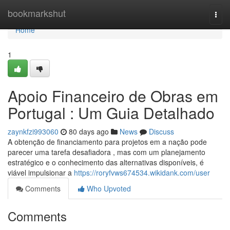
Home
bookmarkshut
Togg
navi
Home
1
Apoio Financeiro de Obras em
Portugal : Um Guia Detalhado
zaynkfzi993060
80 days ago
News
Discuss
A obtenção de financiamento para projetos em a nação pode
parecer uma tarefa desafiadora , mas com um planejamento
estratégico e o conhecimento das alternativas disponíveis, é
viável impulsionar a
https://roryfvws674534.wikidank.com/user
Comments
Who Upvoted
Comments