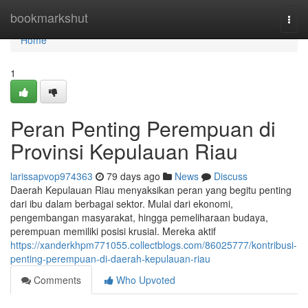
Home
bookmarkshut
Togg
navi
Home
1
Peran Penting Perempuan di
Provinsi Kepulauan Riau
larissapvop974363
79 days ago
News
Discuss
Daerah Kepulauan Riau menyaksikan peran yang begitu penting
dari ibu dalam berbagai sektor. Mulai dari ekonomi,
pengembangan masyarakat, hingga pemeliharaan budaya,
perempuan memiliki posisi krusial. Mereka aktif
https://xanderkhpm771055.collectblogs.com/86025777/kontribusi-
penting-perempuan-di-daerah-kepulauan-riau
Comments
Who Upvoted