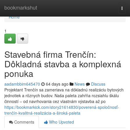
Home
bookmarkshut
Togg
navi
Home
1
Stavebná firma Trenčín:
Dôkladná stavba a komplexná
ponuka
aadambbim645470
64 days ago
News
Discuss
Projektant Trenčín sa zameriava na dôkladnú realizáciu bytových
jednotiek a rôznych budov. Naša paleta zahŕňa rozsiahlu škálu
činností – od navrhovania cez vlastnám výstavba až po
https://bookmarkick.com/story21614830/poverená-spoločnosť-
trenčín-kvalitná-realizácia-a-široká-paleta
Comments
Who Upvoted