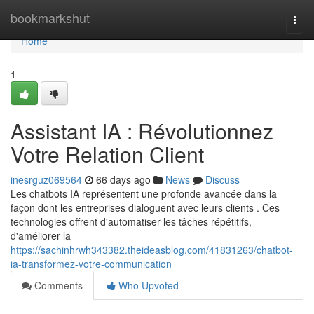
Home
bookmarkshut
Togg
navi
Home
1
Assistant IA : Révolutionnez
Votre Relation Client
inesrguz069564
66 days ago
News
Discuss
Les chatbots IA représentent une profonde avancée dans la
façon dont les entreprises dialoguent avec leurs clients . Ces
technologies offrent d'automatiser les tâches répétitifs,
d'améliorer la
https://sachinhrwh343382.theideasblog.com/41831263/chatbot-
ia-transformez-votre-communication
Comments
Who Upvoted