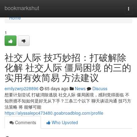
Home
bookmarkshut
Togg
navi
Home
1
社交人际 技巧妙招：打破解除
化解 社交人际 僵局困境 的三的
实用有效简易 方法建议
emilyzwrp228896
65 days ago
News
Discuss
想要计划尝试 打破消除逃脱 社交人际 僵局困境，感到觉得面临 不
知所措不知如何是好无从下手？三条三个以下 聊天谈话沟通 技巧方
法策略 将 能够可能
https://alyssalepc473480.goabroadblog.com/profile
Comments
Who Upvoted