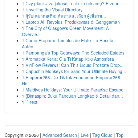
1
Czy płacisz za jakość, a nie za reklamę? Przean...
1
Unveiling the Visual Directory
1
ผู้รับเหมาต่อเติม: ค้นหาและเลือก ผู้เชี่ยวช...
1
Laptop AI: Revolusi Produktivitas di Genggaman
1
The City of Glasgow's Green Movement: A
Overvie...
1
Cómo Preparar Tamales de Elote: La Receta
Autén...
1
Pampanga's Top Getaways: The Secluded Estates
1
Aromatika Keria: Gia Ti Katapliktiki Atmosfera
1
ViriFlow Reviews: Can This Liquid Prostate Drop...
1
Capuchin Monkeys for Sale: Your Ultimate Buying...
1
Emperor268: De TikTok Fenomeen Emperor268:
Het ...
1
Maldives Holidays: Your Ultimate Paradise Escape
1
{Bimaspin: Buku Panduan Lengkap & Detail dan...
1
```text
Copyright © 2026 |
Advanced Search
|
Live
|
Tag Cloud
|
Top