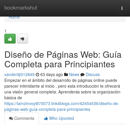
Home
bookmarkshut
Togg
navi
Home
1
Diseño de Páginas Web: Guía
Completa para Principiantes
xanderiiji312849
63 days ago
News
Discuss
Empezar en el ámbito del desarrollo de páginas online puede
parecer intimidante al inicio , pero esta introducción te ofrecerá
una visión general completa. Aprenderás sobre la organización
básica de
https://tamzinvoyi870073.link4blogs.com/62454536/diseño-de-
páginas-web-guía-completa-para-principiantes
Comments
Who Upvoted