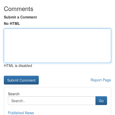
Comments
Submit a Comment
No HTML
HTML is disabled
Report Page
Search
Go
Published News