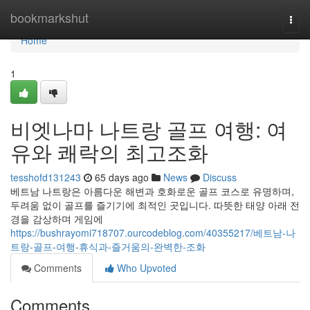
Home
bookmarkshut
Togg
navi
Home
1
비엣나마 나트랑 골프 여행: 여
유와 쾌락의 최고조화
tesshofd131243
65 days ago
News
Discuss
베트남 나트랑은 아름다운 해변과 호화로운 골프 코스로 유명하며,
두려움 없이 골프를 즐기기에 최적인 곳입니다. 따뜻한 태양 아래 전
경을 감상하며 게임에
https://bushrayomi718707.ourcodeblog.com/40355217/베트남-나
트랑-골프-여행-휴식과-즐거움의-완벽한-조화
Comments
Who Upvoted
Comments