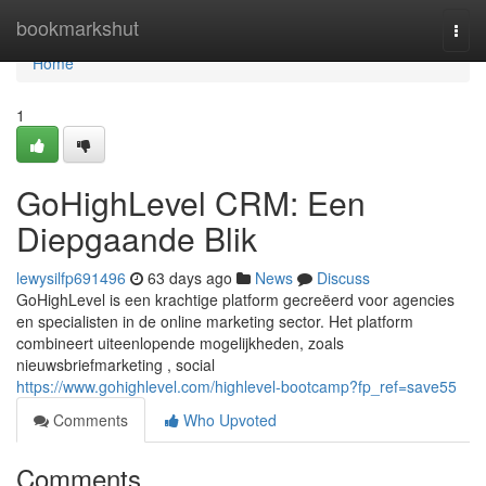
Home
bookmarkshut
Togg
navi
Home
1
GoHighLevel CRM: Een
Diepgaande Blik
lewysilfp691496
63 days ago
News
Discuss
GoHighLevel is een krachtige platform gecreëerd voor agencies
en specialisten in de online marketing sector. Het platform
combineert uiteenlopende mogelijkheden, zoals
nieuwsbriefmarketing , social
https://www.gohighlevel.com/highlevel-bootcamp?fp_ref=save55
Comments
Who Upvoted
Comments