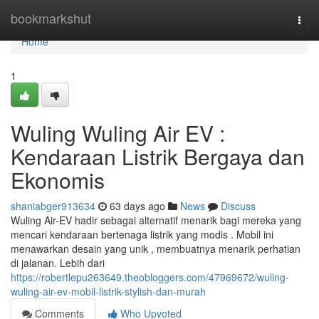
Home
bookmarkshut
Togg
navi
Home
1
Wuling Wuling Air EV :
Kendaraan Listrik Bergaya dan
Ekonomis
shaniabger913634
63 days ago
News
Discuss
Wuling Air-EV hadir sebagai alternatif menarik bagi mereka yang
mencari kendaraan bertenaga listrik yang modis . Mobil ini
menawarkan desain yang unik , membuatnya menarik perhatian
di jalanan. Lebih dari
https://robertlepu263649.theobloggers.com/47969672/wuling-
wuling-air-ev-mobil-listrik-stylish-dan-murah
Comments
Who Upvoted