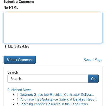
Submit a Comment
No HTML
HTML is disabled
Report Page
Search
Go
Published News
1
Downers Grove top Electrical Contractor Deliver...
1
Purchase This Substance Safely: A Detailed Report
1
Learning Peptide Research in the Land Down