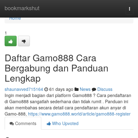
Home
bookmarkshut
Togg
navi
Home
1
Daftar Gamo888 Cara
Bergabung dan Panduan
Lengkap
shaunavved715164
61 days ago
News
Discuss
Ingin menjadi bagian dari platform Gamo888 ? Cara pendaftaran
di Gamo888 sangatlah sederhana dan tidak rumit . Panduan ini
akan membahas secara detail cara pendaftaran akun anyar di
Gamo-888,
https://www.gamo888.world/article/gamo888-register
Comments
Who Upvoted