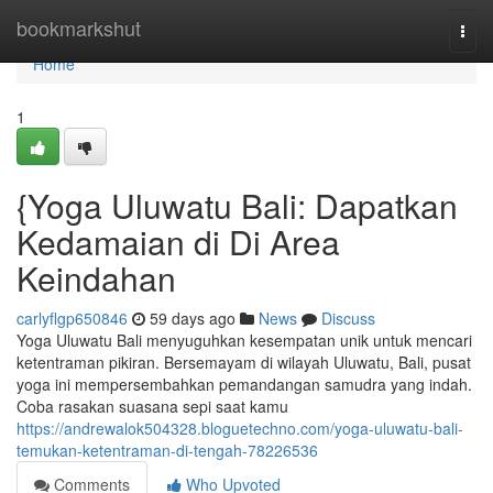
Home
bookmarkshut
Togg
navi
Home
1
{Yoga Uluwatu Bali: Dapatkan
Kedamaian di Di Area
Keindahan
carlyflgp650846
59 days ago
News
Discuss
Yoga Uluwatu Bali menyuguhkan kesempatan unik untuk mencari
ketentraman pikiran. Bersemayam di wilayah Uluwatu, Bali, pusat
yoga ini mempersembahkan pemandangan samudra yang indah.
Coba rasakan suasana sepi saat kamu
https://andrewalok504328.bloguetechno.com/yoga-uluwatu-bali-
temukan-ketentraman-di-tengah-78226536
Comments
Who Upvoted