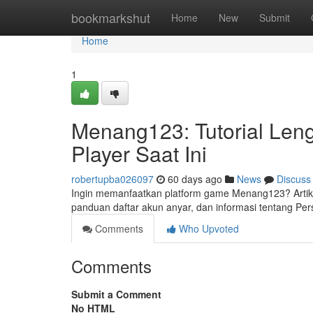
Home
bookmarkshut
Home
New
Submit
Home
1
Menang123: Tutorial Leng
Player Saat Ini
robertupba026097
60 days ago
News
Discuss
Ingin memanfaatkan platform game Menang123? Artik
panduan daftar akun anyar, dan informasi tentang P
Comments
Who Upvoted
Comments
Submit a Comment
No HTML