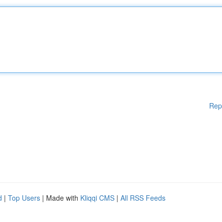
Rep
d
|
Top Users
| Made with
Kliqqi CMS
|
All RSS Feeds