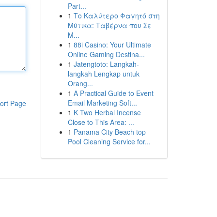
Part...
1
Το Καλύτερο Φαγητό στη
Μύτικα: Ταβέρνα που Σε
Μ...
1
88i Casino: Your Ultimate
Online Gaming Destina...
1
Jatengtoto: Langkah-
langkah Lengkap untuk
Orang...
1
A Practical Guide to Event
Email Marketing Soft...
ort Page
1
K Two Herbal Incense
Close to This Area: ...
1
Panama City Beach top
Pool Cleaning Service for...