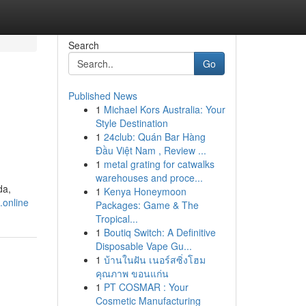
Search
Go
Published News
1
Michael Kors Australia: Your
Style Destination
1
24club: Quán Bar Hàng
Đầu Việt Nam , Review ...
1
metal grating for catwalks
warehouses and proce...
da,
1
Kenya Honeymoon
.online
Packages: Game & The
Tropical...
1
Boutiq Switch: A Definitive
Disposable Vape Gu...
1
บ้านในฝัน เนอร์สซิ่งโฮม
คุณภาพ ขอนแก่น
1
PT COSMAR : Your
Cosmetic Manufacturing