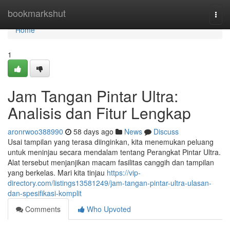
Home
bookmarkshut
Togg
navi
Home
1
Jam Tangan Pintar Ultra:
Analisis dan Fitur Lengkap
aronrwoo388990
58 days ago
News
Discuss
Usai tampilan yang terasa diinginkan, kita menemukan peluang
untuk meninjau secara mendalam tentang Perangkat Pintar Ultra.
Alat tersebut menjanjikan macam fasilitas canggih dan tampilan
yang berkelas. Mari kita tinjau
https://vip-
directory.com/listings13581249/jam-tangan-pintar-ultra-ulasan-
dan-spesifikasi-komplit
Comments
Who Upvoted