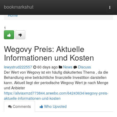
Home
bookmarkshut
Togg
navi
Home
1
Wegovy Preis: Aktuelle
Informationen und Kosten
lewystrud222557
60 days ago
News
Discuss
Der Wert von Wegovy ist ein häufig diskutiertes Thema , da die
Behandlung eine beträchtliche finanzielle Investition darstellen
kann. Aktuell liegt der periodische Wegovy Wert je nach Menge
und Anbieter
https://aliviaxmzd773844.arwebo.com/64243634/wegovy-preis-
aktuelle-informationen-und-kosten
Comments
Who Upvoted