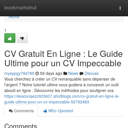
Home
bookmarkshut
Togg
navi
Home
1
CV Gratuit En Ligne : Le Guide
Ultime pour un CV Impeccable
myaypgy794785
59 days ago
News
Discuss
Vous cherchez à créer un CV remarquable sans dépenser de
l'argent ? Notre tutoriel ultime vous guidera à concevoir un outil
abouti en ligne . Découvrez les méthodes pour souligner vos
https://deaconqezz923607.shotblogs.com/cv-gratuit-en-ligne-le-
guide-ultime-pour-un-cv-impeccable-55792483
Comments
Who Upvoted
Comments