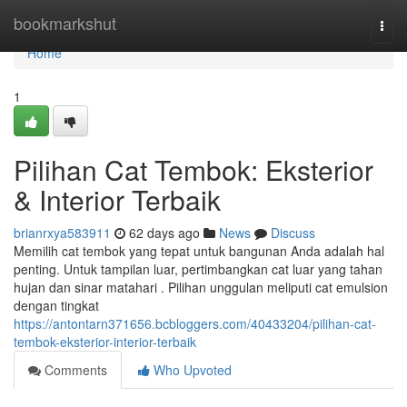
Home
bookmarkshut
Togg
navi
Home
1
Pilihan Cat Tembok: Eksterior
& Interior Terbaik
brianrxya583911
62 days ago
News
Discuss
Memilih cat tembok yang tepat untuk bangunan Anda adalah hal
penting. Untuk tampilan luar, pertimbangkan cat luar yang tahan
hujan dan sinar matahari . Pilihan unggulan meliputi cat emulsion
dengan tingkat
https://antontarn371656.bcbloggers.com/40433204/pilihan-cat-
tembok-eksterior-interior-terbaik
Comments
Who Upvoted