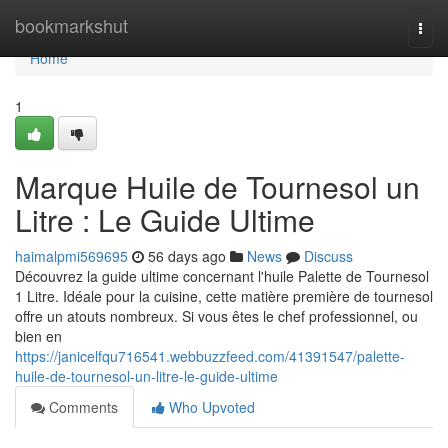
Home
bookmarkshut
Togg
navi
Home
1
Marque Huile de Tournesol un
Litre : Le Guide Ultime
haimalpmi569695
56 days ago
News
Discuss
Découvrez la guide ultime concernant l'huile Palette de Tournesol
1 Litre. Idéale pour la cuisine, cette matière première de tournesol
offre un atouts nombreux. Si vous êtes le chef professionnel, ou
bien en
https://janicelfqu716541.webbuzzfeed.com/41391547/palette-
huile-de-tournesol-un-litre-le-guide-ultime
Comments
Who Upvoted