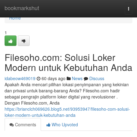
Home
bookmarkshut
Togg
navi
Home
1
Filesoho.com: Solusi Loker
Modern untuk Kebutuhan Anda
idabeow469019
60 days ago
News
Discuss
Apakah Anda mencari pilihan lokasi penyimpanan yang kekinian
dan privasi untuk barang-barang Anda? Filesoho.com hadir
sebagai pengrajin platform loker digital yang revolusioner .
Dengan Filesoho.com, Anda
https://brianclch069626.blog5.net/93953947/filesoho-com-solusi-
loker-modern-untuk-kebutuhan-anda
Comments
Who Upvoted