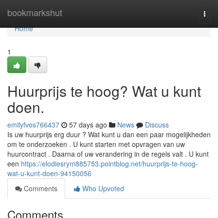
Home
bookmarkshut
Togg
navi
Home
1
Huurprijs te hoog? Wat u kunt
doen.
emilyfvos766437
57 days ago
News
Discuss
Is uw huurprijs erg duur ? Wat kunt u dan een paar mogelijkheden
om te onderzoeken . U kunt starten met opvragen van uw
huurcontract . Daarna of uw verandering in de regels valt . U kunt
een
https://elodiesrym885753.pointblog.net/huurprijs-te-hoog-
wat-u-kunt-doen-94150056
Comments
Who Upvoted
Comments