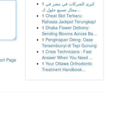
1
كبرى الشركات في مصر في
مجال تصنيع حلول ك...
1
Cheat Slot Terbaru:
Rahasia Jackpot Terungkap!
1
Dhaka Flower Delivery:
Sending Blooms Across Ba...
1
Penginapan Dieng: Oase
Tersembunyi di Tepi Gunung
1
Crisis Technicians : Fast
Answer When You Need ...
ort Page
1
Your Ottawa Orthodontic
Treatment Handbook...