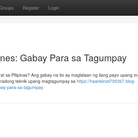
Groups
Register
Login
pines: Gabay Para sa Tagumpay
t sa Pilipinas? Ang gabay na ito ay maglalaan ng ilang payo upang 
guradong teknik upang magtagumpay sa
https://haarislcvd705367.blog-
abay-para-sa-tagumpay