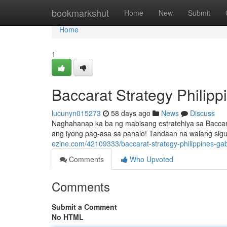
Home
bookmarkshut
Home
New
Submit
Home
1
Baccarat Strategy Philip
lucunyn015273
58 days ago
News
Discuss
Naghahanap ka ba ng mabisang estratehiya sa Baccara
ang iyong pag-asa sa panalo! Tandaan na walang si
ezine.com/42109333/baccarat-strategy-philippines-g
Comments
Who Upvoted
Comments
Submit a Comment
No HTML