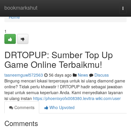
Home
bookmarkshut
Togg
navi
Home
1
DRTOPUP: Sumber Top Up
Game Online Terbaikmu!
tasneemguwl572563
56 days ago
News
Discuss
Bingung mencari lokasi terpercaya untuk isi ulang diamond game
online? Tidak perlu khawatir ! DRTOPUP hadir sebagai jawaban
tepat untuk semua keperluan Anda. Kami menyediakan layanan
isi ulang instan
https://phoenixyofx008380.levitra-wiki.com/user
Comments
Who Upvoted
Comments