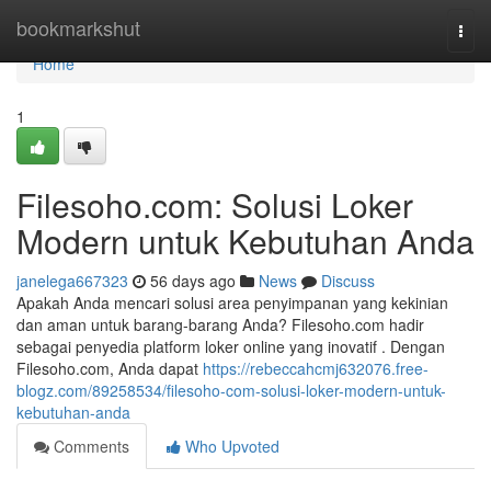
Home
bookmarkshut
Togg
navi
Home
1
Filesoho.com: Solusi Loker
Modern untuk Kebutuhan Anda
janelega667323
56 days ago
News
Discuss
Apakah Anda mencari solusi area penyimpanan yang kekinian
dan aman untuk barang-barang Anda? Filesoho.com hadir
sebagai penyedia platform loker online yang inovatif . Dengan
Filesoho.com, Anda dapat
https://rebeccahcmj632076.free-
blogz.com/89258534/filesoho-com-solusi-loker-modern-untuk-
kebutuhan-anda
Comments
Who Upvoted