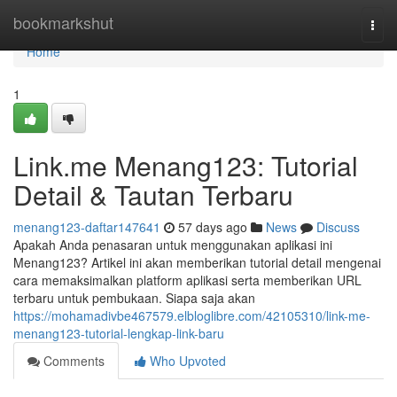
Home
bookmarkshut
Togg
navi
Home
1
Link.me Menang123: Tutorial
Detail & Tautan Terbaru
menang123-daftar147641
57 days ago
News
Discuss
Apakah Anda penasaran untuk menggunakan aplikasi ini
Menang123? Artikel ini akan memberikan tutorial detail mengenai
cara memaksimalkan platform aplikasi serta memberikan URL
terbaru untuk pembukaan. Siapa saja akan
https://mohamadivbe467579.elbloglibre.com/42105310/link-me-
menang123-tutorial-lengkap-link-baru
Comments
Who Upvoted