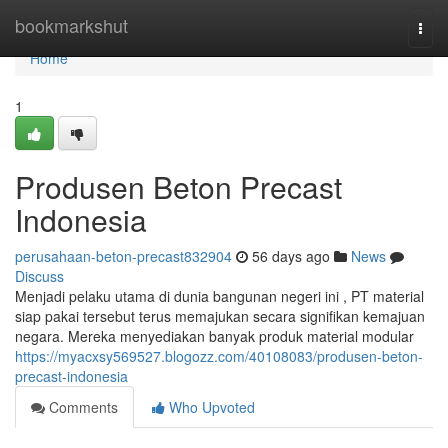
Home
bookmarkshut
Togg
navi
Home
1
Produsen Beton Precast
Indonesia
perusahaan-beton-precast832904
56 days ago
News
Discuss
Menjadi pelaku utama di dunia bangunan negeri ini , PT material
siap pakai tersebut terus memajukan secara signifikan kemajuan
negara. Mereka menyediakan banyak produk material modular
https://myacxsy569527.blogozz.com/40108083/produsen-beton-
precast-indonesia
Comments
Who Upvoted