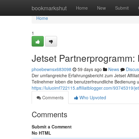
Home
bookmarkshut
Home
New
Submit
Home
1
Jetset Partnerprogramm: De
phoebewnsx683098
59 days ago
News
Discus
Der umfangreiche Erfahrungsbericht zum Jetset Affilia
Teilnehmer loben die benutzerfreundliche Bedienung u
https://luluoimf722115.affiliatblogger.com/93745319/jets
Comments
Who Upvoted
Comments
Submit a Comment
No HTML