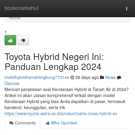
Home
bookmarkshut
Togg
navi
Home
1
Toyota Hybrid Negeri Ini:
Panduan Lengkap 2024
mobilhybridramahlingkung770144
58 days ago
News
Discuss
Mencari penjelasan soal Kendaraan Hybrid di Tanah Air di 2024?
Artikel ini akan ulasan komprehensif terkait dengan model
Kendaraan Hybrid yang bisa Anda dapatkan di pasar, termasuk
banderol, keunggulan, serta trik
https://www.toyota.astra.co.id/product/yaris-cross-hybrid-ev
Comments
Who Upvoted