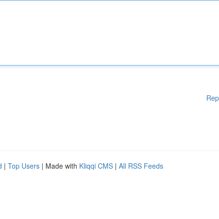
Rep
d
|
Top Users
| Made with
Kliqqi CMS
|
All RSS Feeds