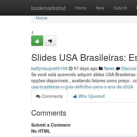
Home
bookmarkshut
Home
New
Submit
Home
1
Slides USA Brasileiras: E
kaitlyneuyp460166
57 days ago
News
Discuss
Se você está querendo adquirir slides USA Brasileiras 
opções disponíveis , avaliando fatores como preço , 
usa-brasileiras-o-guia-definitivo-para-o-ano-de-2024
Comments
Who Upvoted
Comments
Submit a Comment
No HTML