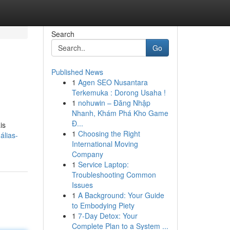
Search
Go
Published News
1
Agen SEO Nusantara
Terkemuka : Dorong Usaha !
1
nohuwin – Đăng Nhập
Nhanh, Khám Phá Kho Game
Đ...
is
1
Choosing the Right
álias-
International Moving
Company
1
Service Laptop:
Troubleshooting Common
Issues
1
A Background: Your Guide
to Embodying Piety
1
7-Day Detox: Your
Complete Plan to a System ...