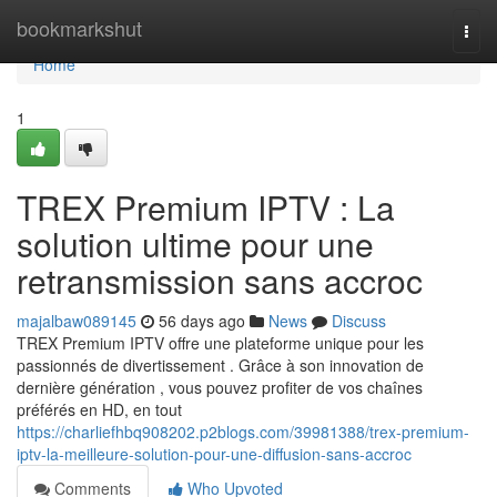
Home
bookmarkshut
Togg
navi
Home
1
TREX Premium IPTV : La
solution ultime pour une
retransmission sans accroc
majalbaw089145
56 days ago
News
Discuss
TREX Premium IPTV offre une plateforme unique pour les
passionnés de divertissement . Grâce à son innovation de
dernière génération , vous pouvez profiter de vos chaînes
préférés en HD, en tout
https://charliefhbq908202.p2blogs.com/39981388/trex-premium-
iptv-la-meilleure-solution-pour-une-diffusion-sans-accroc
Comments
Who Upvoted