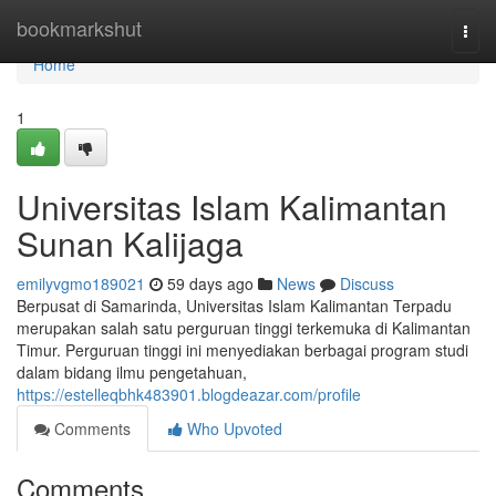
Home
bookmarkshut
Togg
navi
Home
1
Universitas Islam Kalimantan
Sunan Kalijaga
emilyvgmo189021
59 days ago
News
Discuss
Berpusat di Samarinda, Universitas Islam Kalimantan Terpadu
merupakan salah satu perguruan tinggi terkemuka di Kalimantan
Timur. Perguruan tinggi ini menyediakan berbagai program studi
dalam bidang ilmu pengetahuan,
https://estelleqbhk483901.blogdeazar.com/profile
Comments
Who Upvoted
Comments