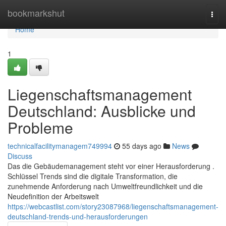
Home
bookmarkshut
Togg
navi
Home
1
Liegenschaftsmanagement
Deutschland: Ausblicke und
Probleme
technicalfacilitymanagem749994
55 days ago
News
Discuss
Das die Gebäudemanagement steht vor einer Herausforderung .
Schlüssel Trends sind die digitale Transformation, die
zunehmende Anforderung nach Umweltfreundlichkeit und die
Neudefinition der Arbeitswelt
https://webcastlist.com/story23087968/liegenschaftsmanagement-
deutschland-trends-und-herausforderungen