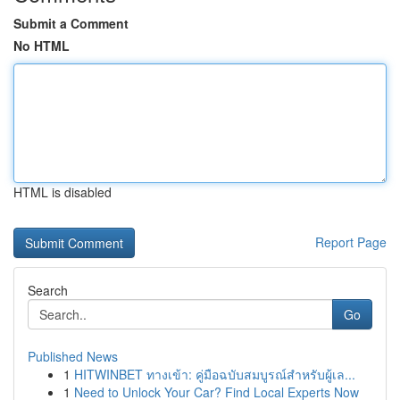
Submit a Comment
No HTML
HTML is disabled
Report Page
Search
Go
Published News
1
HITWINBET ทางเข้า: คู่มือฉบับสมบูรณ์สำหรับผู้เล...
1
Need to Unlock Your Car? Find Local Experts Now