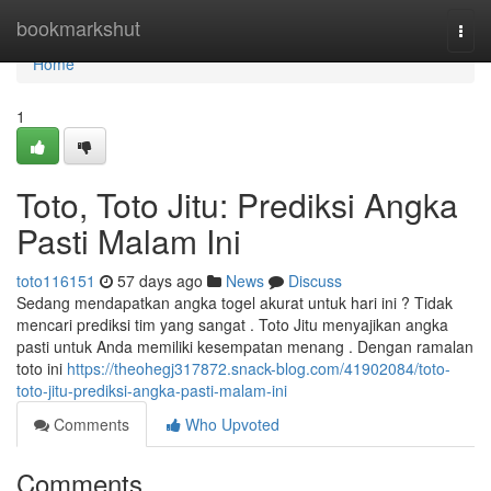
Home
bookmarkshut
Togg
navi
Home
1
Toto, Toto Jitu: Prediksi Angka
Pasti Malam Ini
toto116151
57 days ago
News
Discuss
Sedang mendapatkan angka togel akurat untuk hari ini ? Tidak
mencari prediksi tim yang sangat . Toto Jitu menyajikan angka
pasti untuk Anda memiliki kesempatan menang . Dengan ramalan
toto ini
https://theohegj317872.snack-blog.com/41902084/toto-
toto-jitu-prediksi-angka-pasti-malam-ini
Comments
Who Upvoted
Comments