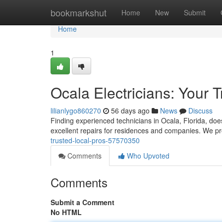
Home
bookmarkshut
Home
New
Submit
Home
1
Ocala Electricians: Your 
lilianlygo860270
56 days ago
News
Discuss
Finding experienced technicians in Ocala, Florida, does
excellent repairs for residences and companies. We p
trusted-local-pros-57570350
Comments
Who Upvoted
Comments
Submit a Comment
No HTML