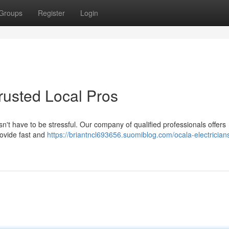
Groups
Register
Login
Trusted Local Pros
n't have to be stressful. Our company of qualified professionals offers
rovide fast and
https://briantncl693656.suomiblog.com/ocala-electrician