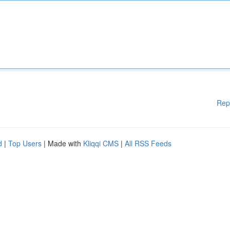
Rep
d
|
Top Users
| Made with
Kliqqi CMS
|
All RSS Feeds