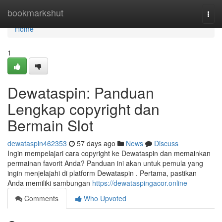
Home
bookmarkshut
Togg
navi
Home
1
Dewataspin: Panduan
Lengkap copyright dan
Bermain Slot
dewataspin462353
57 days ago
News
Discuss
Ingin mempelajari cara copyright ke Dewataspin dan memainkan
permainan favorit Anda? Panduan ini akan untuk pemula yang
ingin menjelajahi di platform Dewataspin . Pertama, pastikan
Anda memiliki sambungan
https://dewataspingacor.online
Comments
Who Upvoted