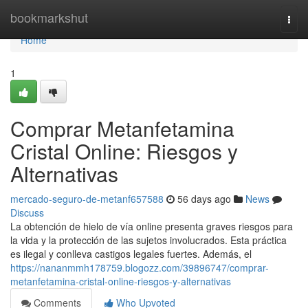
Home
bookmarkshut
Togg
navi
Home
1
Comprar Metanfetamina
Cristal Online: Riesgos y
Alternativas
mercado-seguro-de-metanf657588
56 days ago
News
Discuss
La obtención de hielo de vía online presenta graves riesgos para
la vida y la protección de las sujetos involucrados. Esta práctica
es ilegal y conlleva castigos legales fuertes. Además, el
https://nananmmh178759.blogozz.com/39896747/comprar-
metanfetamina-cristal-online-riesgos-y-alternativas
Comments
Who Upvoted