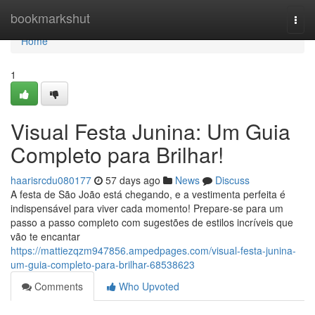
Home
bookmarkshut
Togg
navi
Home
1
Visual Festa Junina: Um Guia
Completo para Brilhar!
haarisrcdu080177
57 days ago
News
Discuss
A festa de São João está chegando, e a vestimenta perfeita é
indispensável para viver cada momento! Prepare-se para um
passo a passo completo com sugestões de estilos incríveis que
vão te encantar
https://mattiezqzm947856.ampedpages.com/visual-festa-junina-
um-guia-completo-para-brilhar-68538623
Comments
Who Upvoted