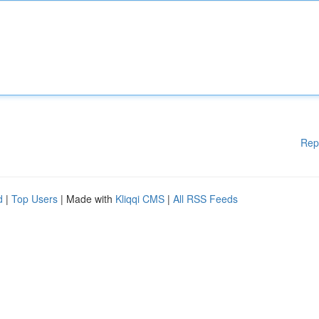
Rep
d
|
Top Users
| Made with
Kliqqi CMS
|
All RSS Feeds