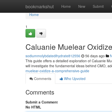
Home
bookmarkshut
Home
New
Submit
Home
1
Caluanie Muelear Oxidiz
sodiummolybdatedihydrate812556
56 days ago
This guide offers a detailed exploration of Caluanie Mu
will investigate the fundamental ideas behind CMO, a
muelear-oxidize-a-comprehensive-guide
Comments
Who Upvoted
Comments
Submit a Comment
No HTML