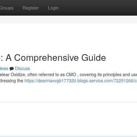
Groups
Register
Login
e: A Comprehensive Guide
News
Discuss
elear Oxidize, often referred to as CMO , covering its principles and u
ddressing the
https://deannavvgb177320.blogs-service.com/72251266/c