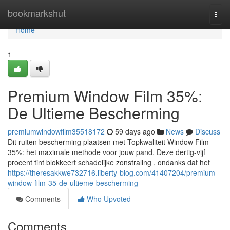
Home
bookmarkshut
Togg
navi
Home
1
Premium Window Film 35%:
De Ultieme Bescherming
premiumwindowfilm35518172
59 days ago
News
Discuss
Dit ruiten bescherming plaatsen met Topkwaliteit Window Film
35%: het maximale methode voor jouw pand. Deze dertig-vijf
procent tint blokkeert schadelijke zonstraling , ondanks dat het
https://theresakkwe732716.liberty-blog.com/41407204/premium-
window-film-35-de-ultieme-bescherming
Comments
Who Upvoted
Comments