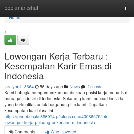
Home
bookmarkshut
Togg
navi
Home
1
Lowongan Kerja Terbaru :
Kesempatan Karir Emas di
Indonesia
laraiynn118664
56 days ago
News
Discuss
Kami bahagia mengumumkan pembukaan posisi kerja menarik di
berbagai industri di Indonesia. Sekarang kami mencari individu
yang berkualitas untuk bergabung tim kami. Dapatkan
kesempatan luar biasa ini
https://phoebeaxks366074.p2blogs.com/40036575/info-
lowongan-kerja-peluang-pekerjaan-di-indonesia
Comments
Who Upvoted