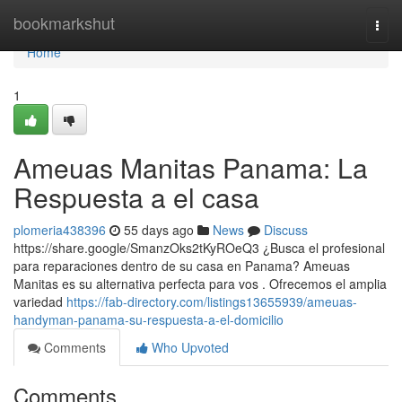
Home
bookmarkshut
Togg
navi
Home
1
Ameuas Manitas Panama: La
Respuesta a el casa
plomeria438396
55 days ago
News
Discuss
https://share.google/SmanzOks2tKyROeQ3 ¿Busca el profesional
para reparaciones dentro de su casa en Panama? Ameuas
Manitas es su alternativa perfecta para vos . Ofrecemos el amplia
variedad
https://fab-directory.com/listings13655939/ameuas-
handyman-panama-su-respuesta-a-el-domicilio
Comments
Who Upvoted
Comments