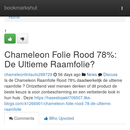
Home
bookmarkshut
Togg
navi
Home
1
Chameleon Folie Rood 78%:
De Ultieme Raamfolie?
chameleontintauto288729
56 days ago
News
Discuss
Is de Chameleon Raamfolie Rood 78% daadwerkelijk de ultieme
raamfolie ? Ontzettend veel mensen denken of dit product de
beste keuze is voor zonbescherming en een verbeterde look in
hun huis . Deze
https://haseebqwkt709507.like-
blogs.com/41266901/chameleon-folie-rood-78-de-ultieme-
raamfolie
Comments
Who Upvoted