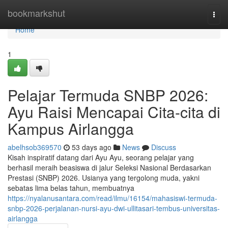
Home
bookmarkshut
Togg
navi
Home
1
Pelajar Termuda SNBP 2026:
Ayu Raisi Mencapai Cita-cita di
Kampus Airlangga
abelhsob369570
53 days ago
News
Discuss
Kisah inspiratif datang dari Ayu Ayu, seorang pelajar yang
berhasil meraih beasiswa di jalur Seleksi Nasional Berdasarkan
Prestasi (SNBP) 2026. Usianya yang tergolong muda, yakni
sebatas lima belas tahun, membuatnya
https://nyalanusantara.com/read/ilmu/16154/mahasiswi-termuda-
snbp-2026-perjalanan-nursi-ayu-dwi-ullitasari-tembus-universitas-
airlangga