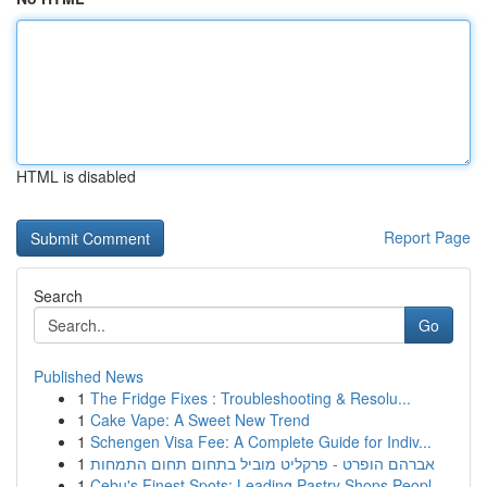
HTML is disabled
Report Page
Search
Go
Published News
1
The Fridge Fixes : Troubleshooting & Resolu...
1
Cake Vape: A Sweet New Trend
1
Schengen Visa Fee: A Complete Guide for Indiv...
1
אברהם הופרט - פרקליט מוביל בתחום תחום התמחות
1
Cebu's Finest Spots: Leading Pastry Shops Peopl...