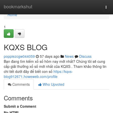
Home
bookmarkshut
Togg
navi
Home
1
KQXS BLOG
poppiezcgw044059
57 days ago
News
Discuss
Bạn đang tìm kiếm xổ số hôm nay mới nhất? Chúng tôi sẽ cung
cấp giải thưởng xổ số mới nhất của KQXS . Tham khảo thông tin
chi tiết dưới đây để biết con số
https://kqxs-
blog912671.howeweb.com/profile
Comments
Who Upvoted
Comments
Submit a Comment
No HTML