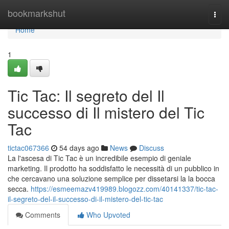
Home
bookmarkshut
Togg
navi
Home
1
Tic Tac: Il segreto del Il
successo di Il mistero del Tic
Tac
tictac067366
54 days ago
News
Discuss
La l'ascesa di Tic Tac è un incredibile esempio di geniale
marketing. Il prodotto ha soddisfatto le necessità di un pubblico in
che cercavano una soluzione semplice per dissetarsi la la bocca
secca.
https://esmeemazv419989.blogozz.com/40141337/tic-tac-
il-segreto-del-il-successo-di-il-mistero-del-tic-tac
Comments
Who Upvoted