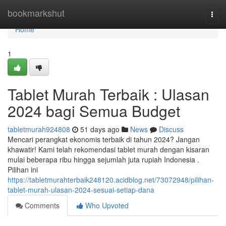
Home
bookmarkshut
Togg
navi
Home
1
Tablet Murah Terbaik : Ulasan
2024 bagi Semua Budget
tabletmurah924808
51 days ago
News
Discuss
Mencari perangkat ekonomis terbaik di tahun 2024? Jangan
khawatir! Kami telah rekomendasi tablet murah dengan kisaran
mulai beberapa ribu hingga sejumlah juta rupiah Indonesia .
Pilihan ini
https://tabletmurahterbaik248120.acidblog.net/73072948/pilihan-
tablet-murah-ulasan-2024-sesuai-setiap-dana
Comments
Who Upvoted