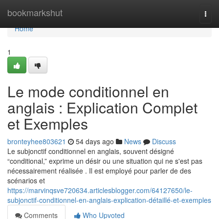
Home
bookmarkshut
Togg
navi
Home
1
Le mode conditionnel en
anglais : Explication Complet
et Exemples
bronteyhee803621
54 days ago
News
Discuss
Le subjonctif conditionnel en anglais, souvent désigné
“conditional,” exprime un désir ou une situation qui ne s'est pas
nécessairement réalisée . Il est employé pour parler de des
scénarios et
https://marvinqsve720634.articlesblogger.com/64127650/le-
subjonctif-conditionnel-en-anglais-explication-détaillé-et-exemples
Comments
Who Upvoted